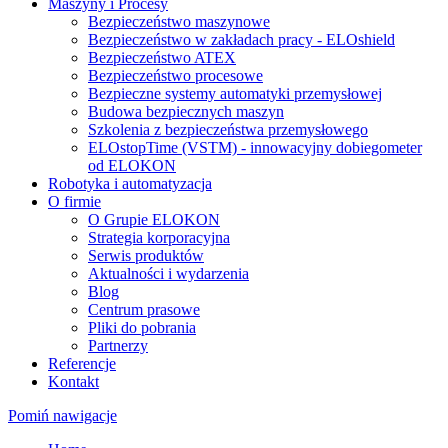
Maszyny i Procesy
Bezpieczeństwo maszynowe
Bezpieczeństwo w zakładach pracy - ELOshield
Bezpieczeństwo ATEX
Bezpieczeństwo procesowe
Bezpieczne systemy automatyki przemysłowej
Budowa bezpiecznych maszyn
Szkolenia z bezpieczeństwa przemysłowego
ELOstopTime (VSTM) - innowacyjny dobiegometer
od ELOKON
Robotyka i automatyzacja
O firmie
O Grupie ELOKON
Strategia korporacyjna
Serwis produktów
Aktualności i wydarzenia
Blog
Centrum prasowe
Pliki do pobrania
Partnerzy
Referencje
Kontakt
Pomiń nawigacje