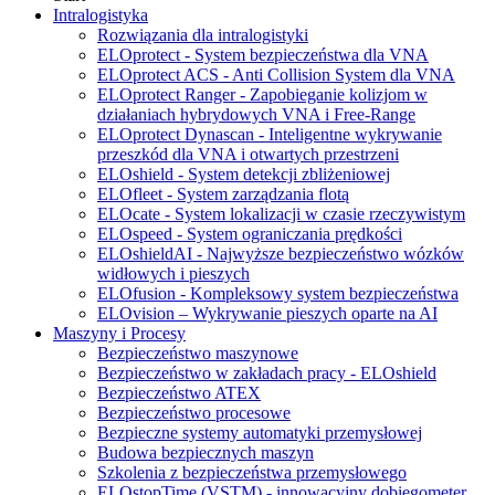
Intralogistyka
Rozwiązania dla intralogistyki
ELOprotect - System bezpieczeństwa dla VNA
ELOprotect ACS - Anti Collision System dla VNA
ELOprotect Ranger - Zapobieganie kolizjom w
działaniach hybrydowych VNA i Free-Range
ELOprotect Dynascan - Inteligentne wykrywanie
przeszkód dla VNA i otwartych przestrzeni
ELOshield - System detekcji zbliżeniowej
ELOfleet - System zarządzania flotą
ELOcate - System lokalizacji w czasie rzeczywistym
ELOspeed - System ograniczania prędkości
ELOshieldAI - Najwyższe bezpieczeństwo wózków
widłowych i pieszych
ELOfusion - Kompleksowy system bezpieczeństwa
ELOvision – Wykrywanie pieszych oparte na AI
Maszyny i Procesy
Bezpieczeństwo maszynowe
Bezpieczeństwo w zakładach pracy - ELOshield
Bezpieczeństwo ATEX
Bezpieczeństwo procesowe
Bezpieczne systemy automatyki przemysłowej
Budowa bezpiecznych maszyn
Szkolenia z bezpieczeństwa przemysłowego
ELOstopTime (VSTM) - innowacyjny dobiegometer