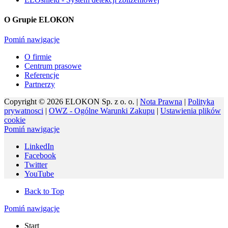
O Grupie ELOKON
Pomiń nawigacje
O firmie
Centrum prasowe
Referencje
Partnerzy
Copyright © 2026 ELOKON Sp. z o. o. |
Nota Prawna
|
Polityka
prywatnosci
|
OWZ - Ogólne Warunki Zakupu
|
Ustawienia plików
cookie
Pomiń nawigacje
LinkedIn
Facebook
Twitter
YouTube
Back to Top
Pomiń nawigacje
Start