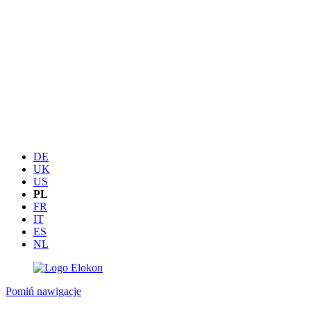
DE
UK
US
PL
FR
IT
ES
NL
Pomiń nawigacje