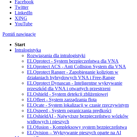
Facebook
Twitter
LinkedIn
XING
YouTube
Pomiń nawigacje
Start
Intralogistyka
Rozwiązania dla intralogistyki
ELOprotect - System bezpieczeństwa dla VNA
ELOprotect ACS - Anti Collision System dla VNA
ELOprotect Ranger - Zapobieganie kolizjom w
działaniach hybrydowych VNA i Free-Range
ELOprotect Dynascan - Inteligentne wykrywanie
przeszkód dla VNA i otwartych przestrzeni
ELOshield - System detekcji zbliżeniowej
ELOfleet - System zarządzania flotą
ELOcate - System lokalizacji w czasie rzeczywistym
ELOspeed - System ograniczania prędkości
ELOshieldAI - Najwyższe bezpieczeństwo wózków
widłowych i pieszych
ELOfusion - Kompleksowy system bezpieczeństwa
ELOvision – Wykrywanie pieszych oparte na AI