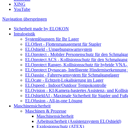
XING
YouTube
Navigation überspringen
Sicherheit made by ELOKON
Intralogistik
Systemlösungen für Ihr Lager
ELOfleet - Flottenmanagement für Stapler
ELOshield - Umgebungswarnsystem
ELOprotect - Mobiler Personenschutz für den Schmalga
ELOprotect ACS - Kollisionsschutz für den Schmalgang
ELOprotect Ranger- Kollisionsschutz für hybride VNA-
ELOprotect Dynascan- Intelligente Hinderniserkennung
ELOassist - Fahrerwarnsystem für Schmalganglager
ELOcate - Echtzeit-Lokalisierung im Lager
ELOspeed - Indoor/Outdoor Tempokontrolle
ELOvision - KI-Kamera-basiertes Assistenz- und Kollis
ELOshieldAI - Maximale Sicherheit für Stapler und Fuß
ELOfusion - All-in-one Lösung
Maschinensicherheit
Maschinen & Prozesse
Maschinensicherheit
Arbeitssicherheit (Assistenzsystem ELOshield)
Explosionsschutz (ATEX)