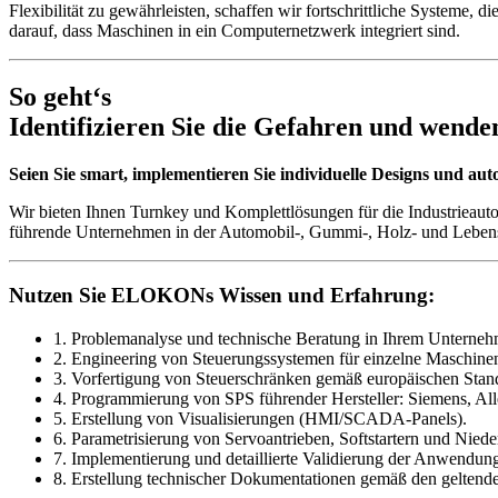
Flexibilität zu gewährleisten, schaffen wir fortschrittliche Systeme,
darauf, dass Maschinen in ein Computernetzwerk integriert sind.
So geht‘s
Identifizieren Sie die Gefahren und wen
Seien Sie smart, implementieren Sie individuelle Designs und aut
Wir bieten Ihnen Turnkey und Komplettlösungen für die Industrieaut
führende Unternehmen in der Automobil-, Gummi-, Holz- und Lebensm
Nutzen Sie ELOKONs Wissen und Erfahrung:
1. Problemanalyse und technische Beratung in Ihrem Unterneh
2. Engineering von Steuerungssystemen für einzelne Maschine
3. Vorfertigung von Steuerschränken gemäß europäischen Stand
4. Programmierung von SPS führender Hersteller: Siemens, All
5. Erstellung von Visualisierungen (HMI/SCADA-Panels).
6. Parametrisierung von Servoantrieben, Softstartern und Nied
7. Implementierung und detaillierte Validierung der Anwendun
8. Erstellung technischer Dokumentationen gemäß den geltend