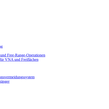
ng
 und Free-Range-Operationen
 für VNA und Freiflächen
ionsvermeidungssystem
gänger