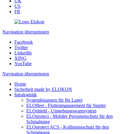
UK
US
FR
Navigation überspringen
Facebook
Twitter
LinkedIn
XING
YouTube
Navigation überspringen
Home
Sicherheit made by ELOKON
Intralogistik
Systemlösungen für Ihr Lager
ELOfleet - Flottenmanagement für Stapler
ELOshield - Umgebungswarnsystem
ELOprotect - Mobiler Personenschutz für den
Schmalgang
ELOprotect ACS - Kollisionsschutz für den
Schmalgang