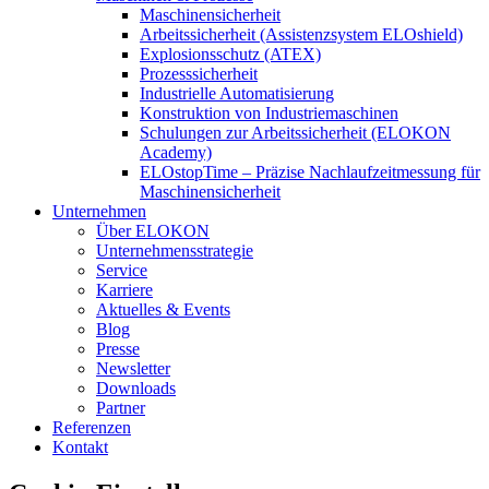
Maschinensicherheit
Arbeitssicherheit (Assistenzsystem ELOshield)
Explosionsschutz (ATEX)
Prozesssicherheit
Industrielle Automatisierung
Konstruktion von Industriemaschinen
Schulungen zur Arbeitssicherheit (ELOKON
Academy)
ELOstopTime – Präzise Nachlaufzeitmessung für
Maschinensicherheit
Unternehmen
Über ELOKON
Unternehmensstrategie
Service
Karriere
Aktuelles & Events
Blog
Presse
Newsletter
Downloads
Partner
Referenzen
Kontakt