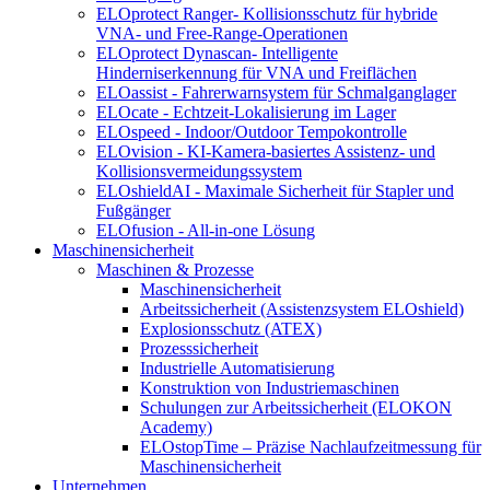
ELOprotect Ranger- Kollisionsschutz für hybride
VNA- und Free-Range-Operationen
ELOprotect Dynascan- Intelligente
Hinderniserkennung für VNA und Freiflächen
ELOassist - Fahrerwarnsystem für Schmalganglager
ELOcate - Echtzeit-Lokalisierung im Lager
ELOspeed - Indoor/Outdoor Tempokontrolle
ELOvision - KI-Kamera-basiertes Assistenz- und
Kollisionsvermeidungssystem
ELOshieldAI - Maximale Sicherheit für Stapler und
Fußgänger
ELOfusion - All-in-one Lösung
Maschinensicherheit
Maschinen & Prozesse
Maschinensicherheit
Arbeitssicherheit (Assistenzsystem ELOshield)
Explosionsschutz (ATEX)
Prozesssicherheit
Industrielle Automatisierung
Konstruktion von Industriemaschinen
Schulungen zur Arbeitssicherheit (ELOKON
Academy)
ELOstopTime – Präzise Nachlaufzeitmessung für
Maschinensicherheit
Unternehmen