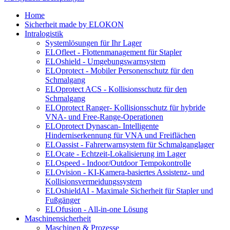
Home
Sicherheit made by ELOKON
Intralogistik
Systemlösungen für Ihr Lager
ELOfleet - Flottenmanagement für Stapler
ELOshield - Umgebungswarnsystem
ELOprotect - Mobiler Personenschutz für den
Schmalgang
ELOprotect ACS - Kollisionsschutz für den
Schmalgang
ELOprotect Ranger- Kollisionsschutz für hybride
VNA- und Free-Range-Operationen
ELOprotect Dynascan- Intelligente
Hinderniserkennung für VNA und Freiflächen
ELOassist - Fahrerwarnsystem für Schmalganglager
ELOcate - Echtzeit-Lokalisierung im Lager
ELOspeed - Indoor/Outdoor Tempokontrolle
ELOvision - KI-Kamera-basiertes Assistenz- und
Kollisionsvermeidungssystem
ELOshieldAI - Maximale Sicherheit für Stapler und
Fußgänger
ELOfusion - All-in-one Lösung
Maschinensicherheit
Maschinen & Prozesse