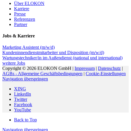
Über ELOKON
Karriere
Presse
Referenzen
Partner
Jobs & Karriere
Marketing Assistent (m/w/d)
Kundeninnendienstmitarbeiter und Disposition (m/w/d)
Wartungstechniker/in im Außendienst (national und international)
weitere Jobs
Copyright © 2026 ELOKON GmbH |
Impressum
|
Datenschutz
|
AGBs - Allgemeine Geschäftsbedingungen
|
Cookie-Einstellungen
Navigation überspringen
XING
LinkedIn
Twitter
Facebook
YouTube
Back to Top
Navigation überspringen