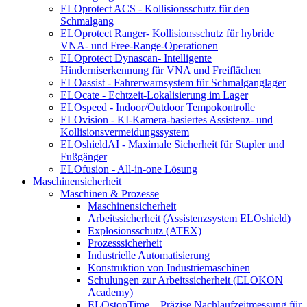
ELOprotect ACS - Kollisionsschutz für den
Schmalgang
ELOprotect Ranger- Kollisionsschutz für hybride
VNA- und Free-Range-Operationen
ELOprotect Dynascan- Intelligente
Hinderniserkennung für VNA und Freiflächen
ELOassist - Fahrerwarnsystem für Schmalganglager
ELOcate - Echtzeit-Lokalisierung im Lager
ELOspeed - Indoor/Outdoor Tempokontrolle
ELOvision - KI-Kamera-basiertes Assistenz- und
Kollisionsvermeidungssystem
ELOshieldAI - Maximale Sicherheit für Stapler und
Fußgänger
ELOfusion - All-in-one Lösung
Maschinensicherheit
Maschinen & Prozesse
Maschinensicherheit
Arbeitssicherheit (Assistenzsystem ELOshield)
Explosionsschutz (ATEX)
Prozesssicherheit
Industrielle Automatisierung
Konstruktion von Industriemaschinen
Schulungen zur Arbeitssicherheit (ELOKON
Academy)
ELOstopTime – Präzise Nachlaufzeitmessung für