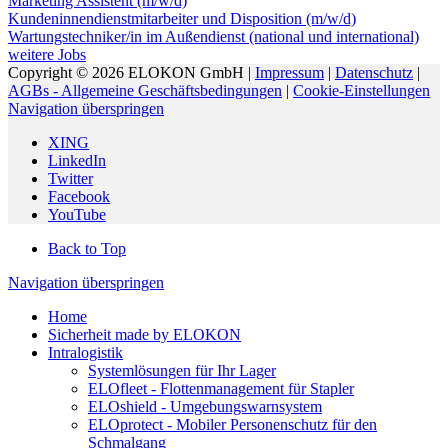
Marketing Assistent (m/w/d)
Kundeninnendienstmitarbeiter und Disposition (m/w/d)
Wartungstechniker/in im Außendienst (national und international)
weitere Jobs
Copyright © 2026 ELOKON GmbH |
Impressum
|
Datenschutz
|
AGBs - Allgemeine Geschäftsbedingungen
|
Cookie-Einstellungen
Navigation überspringen
XING
LinkedIn
Twitter
Facebook
YouTube
Back to Top
Navigation überspringen
Home
Sicherheit made by ELOKON
Intralogistik
Systemlösungen für Ihr Lager
ELOfleet - Flottenmanagement für Stapler
ELOshield - Umgebungswarnsystem
ELOprotect - Mobiler Personenschutz für den
Schmalgang