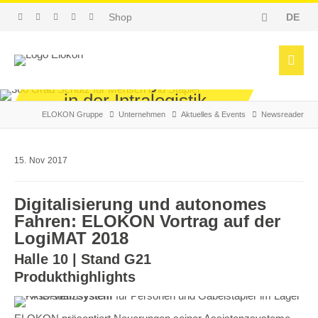
Shop
DE
Assistenzsysteme
in der Intralogistik.
ELOKON Gruppe
Unternehmen
Aktuelles & Events
Newsreader
Vorreiter Automobilindustrie?
15.
Nov
2017
Digitalisierung und autonomes
Fahren: ELOKON Vortrag auf der
LogiMAT 2018
Halle 10 | Stand G21
Produkthighlights