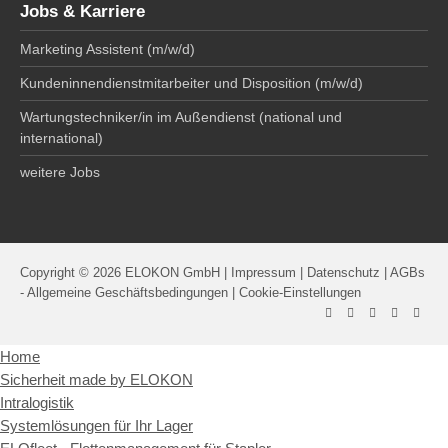
Jobs & Karriere
Marketing Assistent (m/w/d)
Kundeninnendienstmitarbeiter und Disposition (m/w/d)
Wartungstechniker/in im Außendienst (national und
international)
weitere Jobs
Copyright © 2026 ELOKON GmbH |
Impressum
|
Datenschutz
|
AGBs
- Allgemeine Geschäftsbedingungen
|
Cookie-Einstellungen
Home
Sicherheit made by ELOKON
Intralogistik
Systemlösungen für Ihr Lager