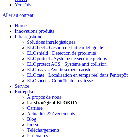
YouTube
Aller au contenu
Home
Innovations produits
Intralogistique
Solutions intralogistiques
ELOfleet - Gestion de flotte intelligente
ELOshield - Détection de proximité
ELOprotect - Système de sécurité piétons
ELOprotect ACS - Système anti-collision
ELOassist - Avertissement cariste
ELOcate - Localisation en temps réel dans l'entrepôt
ELOspeed - Contrôle de la vitesse
Service
Entreprise
À propos de nous
La stratégie d'ELOKON
Carrière
Actualités & événements
Blog
Presse
Téléchargements
Partenaires