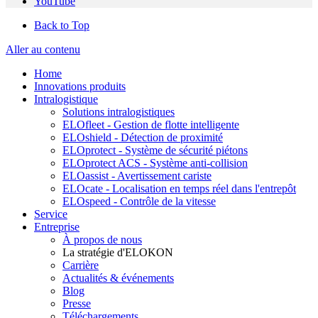
YouTube
Back to Top
Aller au contenu
Home
Innovations produits
Intralogistique
Solutions intralogistiques
ELOfleet - Gestion de flotte intelligente
ELOshield - Détection de proximité
ELOprotect - Système de sécurité piétons
ELOprotect ACS - Système anti-collision
ELOassist - Avertissement cariste
ELOcate - Localisation en temps réel dans l'entrepôt
ELOspeed - Contrôle de la vitesse
Service
Entreprise
À propos de nous
La stratégie d'ELOKON
Carrière
Actualités & événements
Blog
Presse
Téléchargements