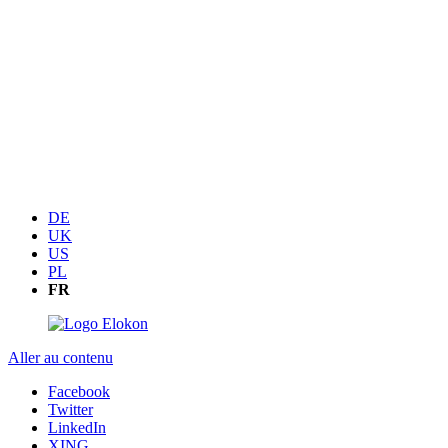
DE
UK
US
PL
FR
Aller au contenu
Facebook
Twitter
LinkedIn
XING