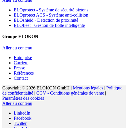
Aller au contenu
ELOprotect - Système de sécurité piétons
ELOprotect ACS - Système anti-collision
ELOshield - Détection de proximité
ELOfleet - Gestion de flotte intelligente
Groupe ELOKON
Aller au contenu
Entreprise
Carrière
Presse
Références
Contact
Copyright © 2026 ELOKON GmbH |
Mentions légales
|
Politique
de confidentialité
|
CGV - Conditions générales de vente
|
Paramètres des cookies
Aller au contenu
LinkedIn
Facebook
Twitter