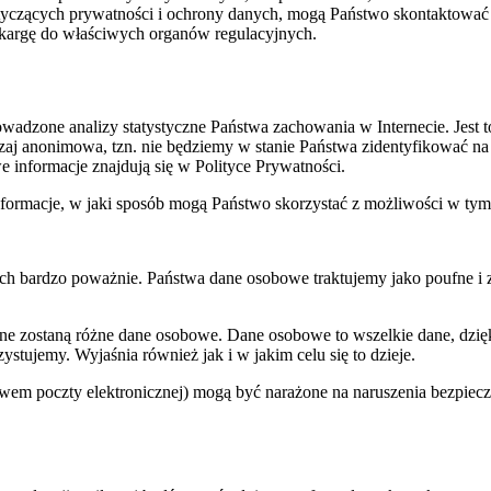
otyczących prywatności i ochrony danych, mogą Państwo skontaktować s
kargę do właściwych organów regulacyjnych.
rowadzone analizy statystyczne Państwa zachowania w Internecie. Jes
zaj anonimowa, tzn. nie będziemy w stanie Państwa zidentyfikować na
e informacje znajdują się w Polityce Prywatności.
nformacje, w jaki sposób mogą Państwo skorzystać z możliwości w tym 
wych bardzo poważnie. Państwa dane osobowe traktujemy jako poufne 
one zostaną różne dane osobowe. Dane osobowe to wszelkie dane, dzię
ystujemy. Wyjaśnia również jak i w jakim celu się to dzieje.
ctwem poczty elektronicznej) mogą być narażone na naruszenia bezpiecz