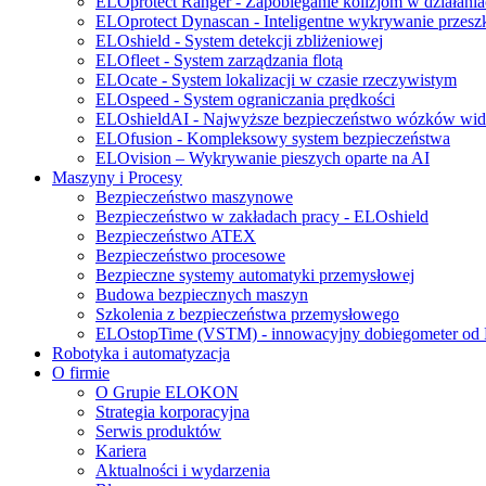
ELOprotect Ranger - Zapobieganie kolizjom w działan
ELOprotect Dynascan - Inteligentne wykrywanie przeszk
ELOshield - System detekcji zbliżeniowej
ELOfleet - System zarządzania flotą
ELOcate - System lokalizacji w czasie rzeczywistym
ELOspeed - System ograniczania prędkości
ELOshieldAI - Najwyższe bezpieczeństwo wózków widł
ELOfusion - Kompleksowy system bezpieczeństwa
ELOvision – Wykrywanie pieszych oparte na AI
Maszyny i Procesy
Bezpieczeństwo maszynowe
Bezpieczeństwo w zakładach pracy - ELOshield
Bezpieczeństwo ATEX
Bezpieczeństwo procesowe
Bezpieczne systemy automatyki przemysłowej
Budowa bezpiecznych maszyn
Szkolenia z bezpieczeństwa przemysłowego
ELOstopTime (VSTM) - innowacyjny dobiegometer 
Robotyka i automatyzacja
O firmie
O Grupie ELOKON
Strategia korporacyjna
Serwis produktów
Kariera
Aktualności i wydarzenia