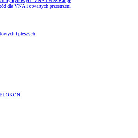
iach hybrydowych VNA i Free-Range
ód dla VNA i otwartych przestrzeni
owych i pieszych
od ELOKON