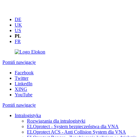
DE
UK
US
PL
FR
Pomiń nawigacje
Facebook
Twitter
LinkedIn
XING
YouTube
Pomiń nawigacje
Intralogistyka
Rozwiązania dla intralogistyki
ELOprotect - System bezpieczeństwa dla VNA
ELOprotect ACS - Anti Collision System dla VNA