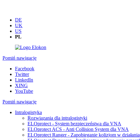
DE
UK
US
PL
Pomiń nawigacje
Facebook
Twitter
LinkedIn
XING
YouTube
Pomiń nawigacje
Intralogistyka
Rozwiązania dla intralogistyki
ELOprotect - System bezpieczeństwa dla VNA
ELOprotect ACS - Anti Collision System dla VNA
ELOprotect Ranger - Zapobieganie kolizjom w działan