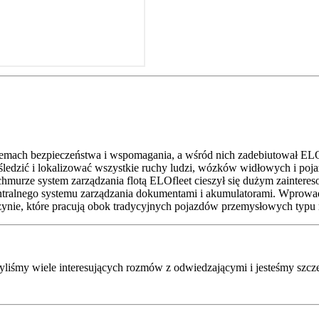
emach bezpieczeństwa i wspomagania, a wśród nich zadebiutował ELOc
śledzić i lokalizować wszystkie ruchy ludzi, wózków widłowych i p
hmurze system zarządzania flotą ELOfleet cieszył się dużym zaintere
 centralnego systemu zarządzania dokumentami i akumulatorami. Wp
ie, które pracują obok tradycyjnych pojazdów przemysłowych typu r
byliśmy wiele interesujących rozmów z odwiedzającymi i jesteśmy szcz