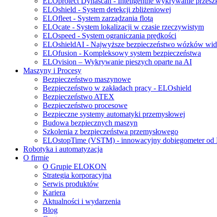
ELOprotect Dynascan - Inteligentne wykrywanie przeszk
ELOshield - System detekcji zbliżeniowej
ELOfleet - System zarządzania flotą
ELOcate - System lokalizacji w czasie rzeczywistym
ELOspeed - System ograniczania prędkości
ELOshieldAI - Najwyższe bezpieczeństwo wózków widł
ELOfusion - Kompleksowy system bezpieczeństwa
ELOvision – Wykrywanie pieszych oparte na AI
Maszyny i Procesy
Bezpieczeństwo maszynowe
Bezpieczeństwo w zakładach pracy - ELOshield
Bezpieczeństwo ATEX
Bezpieczeństwo procesowe
Bezpieczne systemy automatyki przemysłowej
Budowa bezpiecznych maszyn
Szkolenia z bezpieczeństwa przemysłowego
ELOstopTime (VSTM) - innowacyjny dobiegometer 
Robotyka i automatyzacja
O firmie
O Grupie ELOKON
Strategia korporacyjna
Serwis produktów
Kariera
Aktualności i wydarzenia
Blog