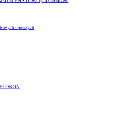
ód dla VNA i otwartych przestrzeni
owych i pieszych
od ELOKON