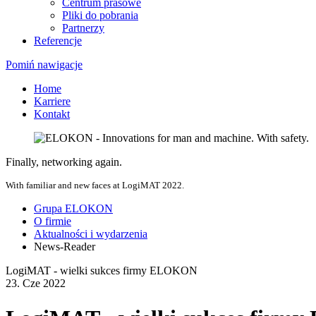
Centrum prasowe
Pliki do pobrania
Partnerzy
Referencje
Pomiń nawigacje
Home
Karriere
Kontakt
Finally, networking again.
With familiar and new faces at LogiMAT 2022.
Grupa ELOKON
O firmie
Aktualności i wydarzenia
News-Reader
LogiMAT - wielki sukces firmy ELOKON
23.
Cze
2022