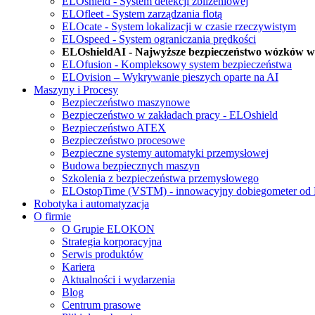
ELOshield - System detekcji zbliżeniowej
ELOfleet - System zarządzania flotą
ELOcate - System lokalizacji w czasie rzeczywistym
ELOspeed - System ograniczania prędkości
ELOshieldAI - Najwyższe bezpieczeństwo wózków wi
ELOfusion - Kompleksowy system bezpieczeństwa
ELOvision – Wykrywanie pieszych oparte na AI
Maszyny i Procesy
Bezpieczeństwo maszynowe
Bezpieczeństwo w zakładach pracy - ELOshield
Bezpieczeństwo ATEX
Bezpieczeństwo procesowe
Bezpieczne systemy automatyki przemysłowej
Budowa bezpiecznych maszyn
Szkolenia z bezpieczeństwa przemysłowego
ELOstopTime (VSTM) - innowacyjny dobiegometer 
Robotyka i automatyzacja
O firmie
O Grupie ELOKON
Strategia korporacyjna
Serwis produktów
Kariera
Aktualności i wydarzenia
Blog
Centrum prasowe