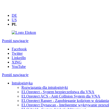
DE
US
PL
Pomiń nawigacje
Facebook
Twitter
LinkedIn
XING
YouTube
Pomiń nawigacje
Intralogistyka
Rozwiązania dla intralogistyki
ELOprotect - System bezpieczeństwa dla VNA
ELOprotect ACS - Anti Collision System dla VNA
ELOprotect Ranger - Zapobieganie kolizjom w działan
ELOprotect Dynascan - Inteligentne wykrywanie przeszk