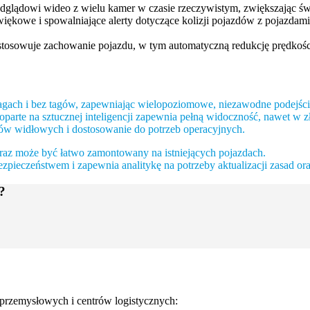
dglądowi wideo z wielu kamer w czasie rzeczywistym, zwiększając św
ękowe i spowalniające alerty dotyczące kolizji pojazdów z pojazdami
osowuje zachowanie pojazdu, w tym automatyczną redukcję prędkośc
ach i bez tagów, zapewniając wielopoziomowe, niezawodne podejście
arte na sztucznej inteligencji zapewnia pełną widoczność, nawet w 
ów widłowych i dostosowanie do potrzeb operacyjnych.
 oraz może być łatwo zamontowany na istniejących pojazdach.
bezpieczeństwem i zapewnia analitykę na potrzeby aktualizacji zasad or
?
przemysłowych i centrów logistycznych: