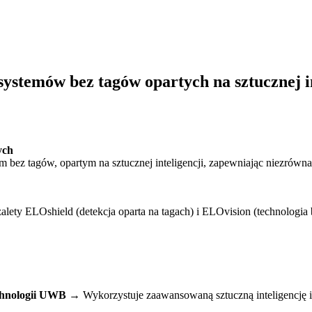
systemów bez tagów opartych na sztucznej 
ych
m bez tagów, opartym na sztucznej inteligencji, zapewniając niezrów
ety ELOshield (detekcja oparta na tagach) i ELOvision (technologia b
technologii UWB →
Wykorzystuje zaawansowaną sztuczną inteligencję 