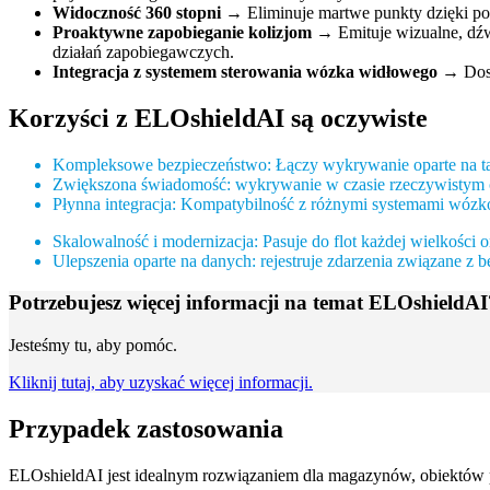
Widoczność 360 stopni
→ Eliminuje martwe punkty dzięki po
Proaktywne zapobieganie kolizjom
→ Emituje wizualne, dźwi
działań zapobiegawczych.
Integracja z systemem sterowania wózka widłowego
→ Dost
Korzyści
z ELOshieldAI
są oczywiste
Kompleksowe bezpieczeństwo: Łączy wykrywanie oparte na tag
Zwiększona świadomość: wykrywanie w czasie rzeczywistym op
Płynna integracja: Kompatybilność z różnymi systemami wózk
Skalowalność i modernizacja: Pasuje do flot każdej wielkości
Ulepszenia oparte na danych: rejestruje zdarzenia związane z 
Potrzebujesz więcej informacji na temat ELOshieldAI
Jesteśmy tu, aby pomóc.
Kliknij tutaj, aby uzyskać więcej informacji.
Przypadek zastosowania
ELOshieldAI jest idealnym rozwiązaniem dla magazynów, obiektów 