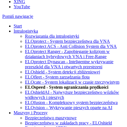
XING
YouTube
Pomiń nawigacje
Start
Intralogistyka
Rozwiązania dla intralogistyki
ELOprotect - System bezpieczeństwa dla VNA
ELOprotect ACS - Anti Collision System dla VNA
ELOprotect Ranger - Zapobieganie kolizjom w
działaniach hybrydowych VNA i Free-Range
ELOprotect Dynascan - Inteligentne wykrywanie
przeszkód dla VNA i otwartych przestrzeni
ELOshield - System detekcji zbliżeniowej
ELOfleet - System zarządzania flotą
ELOcate - System lokalizacji w czasie rzeczywistym
ELOspeed - System ograniczania prędkości
ELOshieldAI - Najwyższe bezpieczeństwo wózków
widłowych i pieszych
ELOfusion - Kompleksowy system bezpieczeństwa
ELOvision – Wykrywanie pieszych oparte na AI
Maszyny i Procesy
Bezpieczeństwo maszynowe
Bezpieczeństwo w zakładach pracy - ELOshield