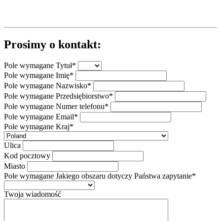
Prosimy o kontakt:
Pole wymagane
Tytuł
*
Pole wymagane
Imię
*
Pole wymagane
Nazwisko
*
Pole wymagane
Przedsiębiorstwo
*
Pole wymagane
Numer telefonu
*
Pole wymagane
Email
*
Pole wymagane
Kraj
*
Ulica
Kod pocztowy
Miasto
Pole wymagane
Jakiego obszaru dotyczy Państwa zapytanie
*
Twoja wiadomość