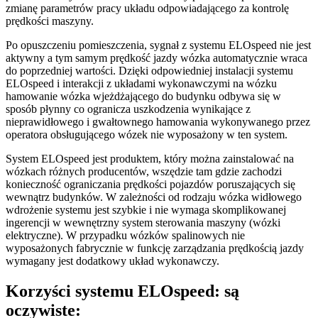
zmianę parametrów pracy układu odpowiadającego za kontrolę
prędkości maszyny.
Po opuszczeniu pomieszczenia, sygnał z systemu ELOspeed nie jest
aktywny a tym samym prędkość jazdy wózka automatycznie wraca
do poprzedniej wartości. Dzięki odpowiedniej instalacji systemu
ELOspeed i interakcji z układami wykonawczymi na wózku
hamowanie wózka wjeżdżającego do budynku odbywa się w
sposób płynny co ogranicza uszkodzenia wynikające z
nieprawidłowego i gwałtownego hamowania wykonywanego przez
operatora obsługującego wózek nie wyposażony w ten system.
System ELOspeed jest produktem, który można zainstalować na
wózkach różnych producentów, wszędzie tam gdzie zachodzi
konieczność ograniczania prędkości pojazdów poruszających się
wewnątrz budynków. W zależności od rodzaju wózka widłowego
wdrożenie systemu jest szybkie i nie wymaga skomplikowanej
ingerencji w wewnętrzny system sterowania maszyny (wózki
elektryczne). W przypadku wózków spalinowych nie
wyposażonych fabrycznie w funkcję zarządzania prędkością jazdy
wymagany jest dodatkowy układ wykonawczy.
Korzyści
systemu ELOspeed:
są
oczywiste: