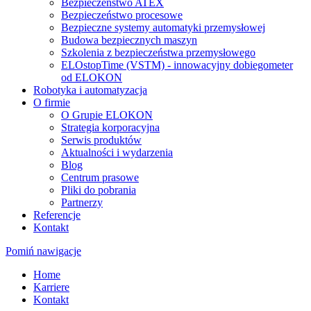
Bezpieczeństwo ATEX
Bezpieczeństwo procesowe
Bezpieczne systemy automatyki przemysłowej
Budowa bezpiecznych maszyn
Szkolenia z bezpieczeństwa przemysłowego
ELOstopTime (VSTM) - innowacyjny dobiegometer
od ELOKON
Robotyka i automatyzacja
O firmie
O Grupie ELOKON
Strategia korporacyjna
Serwis produktów
Aktualności i wydarzenia
Blog
Centrum prasowe
Pliki do pobrania
Partnerzy
Referencje
Kontakt
Pomiń nawigacje
Home
Karriere
Kontakt