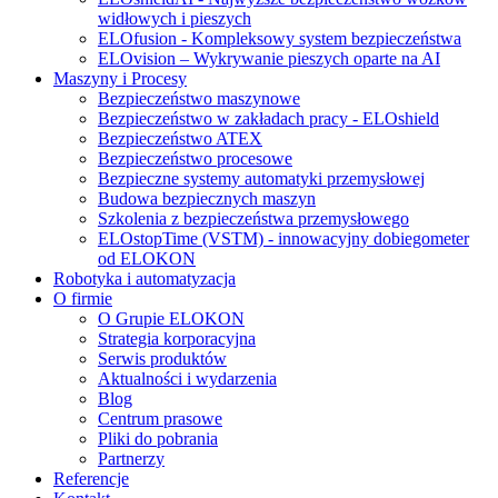
widłowych i pieszych
ELOfusion - Kompleksowy system bezpieczeństwa
ELOvision – Wykrywanie pieszych oparte na AI
Maszyny i Procesy
Bezpieczeństwo maszynowe
Bezpieczeństwo w zakładach pracy - ELOshield
Bezpieczeństwo ATEX
Bezpieczeństwo procesowe
Bezpieczne systemy automatyki przemysłowej
Budowa bezpiecznych maszyn
Szkolenia z bezpieczeństwa przemysłowego
ELOstopTime (VSTM) - innowacyjny dobiegometer
od ELOKON
Robotyka i automatyzacja
O firmie
O Grupie ELOKON
Strategia korporacyjna
Serwis produktów
Aktualności i wydarzenia
Blog
Centrum prasowe
Pliki do pobrania
Partnerzy
Referencje