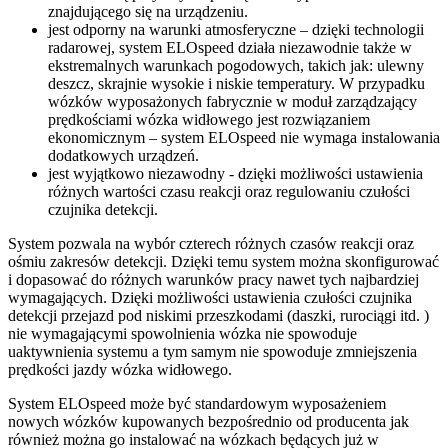
znajdującego się na urządzeniu.
jest odporny na warunki atmosferyczne – dzięki technologii
radarowej, system ELOspeed działa niezawodnie także w
ekstremalnych warunkach pogodowych, takich jak: ulewny
deszcz, skrajnie wysokie i niskie temperatury. W przypadku
wózków wyposażonych fabrycznie w moduł zarządzający
prędkościami wózka widłowego jest rozwiązaniem
ekonomicznym – system ELOspeed nie wymaga instalowania
dodatkowych urządzeń.
jest wyjątkowo niezawodny - dzięki możliwości ustawienia
różnych wartości czasu reakcji oraz regulowaniu czułości
czujnika detekcji.
System pozwala na wybór czterech różnych czasów reakcji oraz
ośmiu zakresów detekcji. Dzięki temu system można skonfigurować
i dopasować do różnych warunków pracy nawet tych najbardziej
wymagających. Dzięki możliwości ustawienia czułości czujnika
detekcji przejazd pod niskimi przeszkodami (daszki, rurociągi itd. )
nie wymagającymi spowolnienia wózka nie spowoduje
uaktywnienia systemu a tym samym nie spowoduje zmniejszenia
prędkości jazdy wózka widłowego.
System ELOspeed może być standardowym wyposażeniem
nowych wózków kupowanych bezpośrednio od producenta jak
również można go instalować na wózkach będących już w