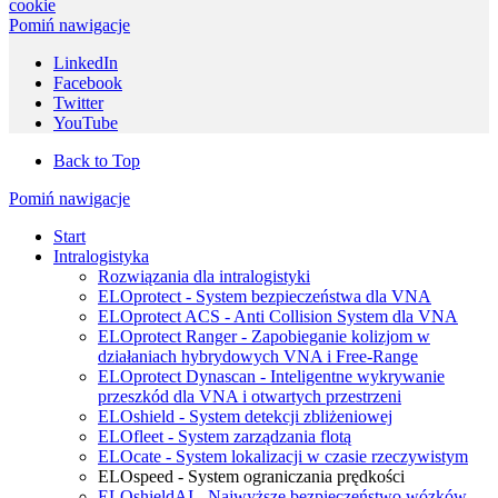
cookie
Pomiń nawigacje
LinkedIn
Facebook
Twitter
YouTube
Back to Top
Pomiń nawigacje
Start
Intralogistyka
Rozwiązania dla intralogistyki
ELOprotect - System bezpieczeństwa dla VNA
ELOprotect ACS - Anti Collision System dla VNA
ELOprotect Ranger - Zapobieganie kolizjom w
działaniach hybrydowych VNA i Free-Range
ELOprotect Dynascan - Inteligentne wykrywanie
przeszkód dla VNA i otwartych przestrzeni
ELOshield - System detekcji zbliżeniowej
ELOfleet - System zarządzania flotą
ELOcate - System lokalizacji w czasie rzeczywistym
ELOspeed - System ograniczania prędkości
ELOshieldAI - Najwyższe bezpieczeństwo wózków