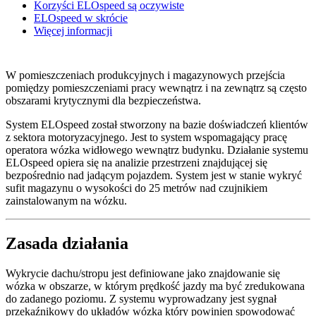
Korzyści ELOspeed są oczywiste
ELOspeed w skrócie
Więcej informacji
W pomieszczeniach produkcyjnych i magazynowych przejścia
pomiędzy pomieszczeniami pracy wewnątrz i na zewnątrz są często
obszarami krytycznymi dla bezpieczeństwa.
System ELOspeed został stworzony na bazie doświadczeń klientów
z sektora motoryzacyjnego. Jest to system wspomagający pracę
operatora wózka widłowego wewnątrz budynku. Działanie systemu
ELOspeed opiera się na analizie przestrzeni znajdującej się
bezpośrednio nad jadącym pojazdem. System jest w stanie wykryć
sufit magazynu o wysokości do 25 metrów nad czujnikiem
zainstalowanym na wózku.
Zasada działania
Wykrycie dachu/stropu jest definiowane jako znajdowanie się
wózka w obszarze, w którym prędkość jazdy ma być zredukowana
do zadanego poziomu. Z systemu wyprowadzany jest sygnał
przekaźnikowy do układów wózka który powinien spowodować