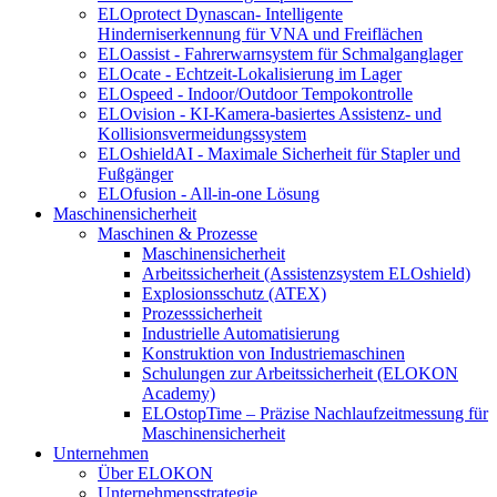
ELOprotect Dynascan- Intelligente
Hinderniserkennung für VNA und Freiflächen
ELOassist - Fahrerwarnsystem für Schmalganglager
ELOcate - Echtzeit-Lokalisierung im Lager
ELOspeed - Indoor/Outdoor Tempokontrolle
ELOvision - KI-Kamera-basiertes Assistenz- und
Kollisionsvermeidungssystem
ELOshieldAI - Maximale Sicherheit für Stapler und
Fußgänger
ELOfusion - All-in-one Lösung
Maschinensicherheit
Maschinen & Prozesse
Maschinensicherheit
Arbeitssicherheit (Assistenzsystem ELOshield)
Explosionsschutz (ATEX)
Prozesssicherheit
Industrielle Automatisierung
Konstruktion von Industriemaschinen
Schulungen zur Arbeitssicherheit (ELOKON
Academy)
ELOstopTime – Präzise Nachlaufzeitmessung für
Maschinensicherheit
Unternehmen
Über ELOKON
Unternehmensstrategie