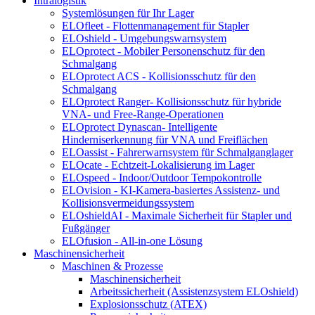
Intralogistik
Systemlösungen für Ihr Lager
ELOfleet - Flottenmanagement für Stapler
ELOshield - Umgebungswarnsystem
ELOprotect - Mobiler Personenschutz für den
Schmalgang
ELOprotect ACS - Kollisionsschutz für den
Schmalgang
ELOprotect Ranger- Kollisionsschutz für hybride
VNA- und Free-Range-Operationen
ELOprotect Dynascan- Intelligente
Hinderniserkennung für VNA und Freiflächen
ELOassist - Fahrerwarnsystem für Schmalganglager
ELOcate - Echtzeit-Lokalisierung im Lager
ELOspeed - Indoor/Outdoor Tempokontrolle
ELOvision - KI-Kamera-basiertes Assistenz- und
Kollisionsvermeidungssystem
ELOshieldAI - Maximale Sicherheit für Stapler und
Fußgänger
ELOfusion - All-in-one Lösung
Maschinensicherheit
Maschinen & Prozesse
Maschinensicherheit
Arbeitssicherheit (Assistenzsystem ELOshield)
Explosionsschutz (ATEX)