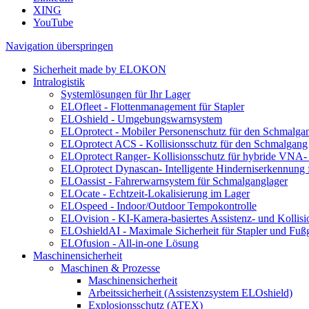
XING
YouTube
Navigation überspringen
Sicherheit made by ELOKON
Intralogistik
Systemlösungen für Ihr Lager
ELOfleet - Flottenmanagement für Stapler
ELOshield - Umgebungswarnsystem
ELOprotect - Mobiler Personenschutz für den Schmalga
ELOprotect ACS - Kollisionsschutz für den Schmalgang
ELOprotect Ranger- Kollisionsschutz für hybride VNA-
ELOprotect Dynascan- Intelligente Hinderniserkennung
ELOassist - Fahrerwarnsystem für Schmalganglager
ELOcate - Echtzeit-Lokalisierung im Lager
ELOspeed - Indoor/Outdoor Tempokontrolle
ELOvision - KI-Kamera-basiertes Assistenz- und Kollis
ELOshieldAI - Maximale Sicherheit für Stapler und Fuß
ELOfusion - All-in-one Lösung
Maschinensicherheit
Maschinen & Prozesse
Maschinensicherheit
Arbeitssicherheit (Assistenzsystem ELOshield)
Explosionsschutz (ATEX)