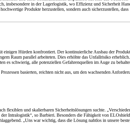
ich, insbesondere in der Lagerlogistik, wo Effizienz und Sicherheit
ur hochwertige Produkte herzustellen, sondern auch sicherzustellen, dass
nigen Hürden konfrontiert. Der kontinuierliche Ausbau der Produkti
gem Raum parallel arbeiteten. Dies erhöhte das Unfallrisiko erheblich.
n es schwierig, alle potenziellen Gefahrenquellen im Auge zu behalte
n Prozessen basierten, reichten nicht aus, um den wachsenden Anforde
 flexiblen und skalierbaren Sicherheitslösungen suchte. „Verschie
ch der Intralogistik“, so Barbieri. Besonders die Fähigkeit von ELOsh
hlaggebend. „Uns war wichtig, dass die Lösung nahtlos in unsere beste