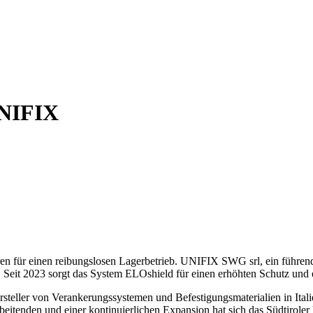
UNIFIX
toren für einen reibungslosen Lagerbetrieb. UNIFIX SWG srl, ein führen
eit 2023 sorgt das System ELOshield für einen erhöhten Schutz und ef
teller von Verankerungssystemen und Befestigungsmaterialien in Italie
eitenden und einer kontinuierlichen Expansion hat sich das Südtiroler