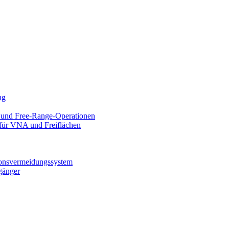
ng
 und Free-Range-Operationen
 für VNA und Freiflächen
ionsvermeidungssystem
gänger