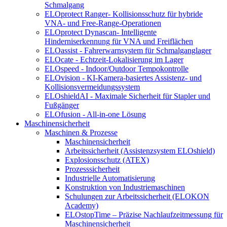
Schmalgang
ELOprotect Ranger- Kollisionsschutz für hybride
VNA- und Free-Range-Operationen
ELOprotect Dynascan- Intelligente
Hinderniserkennung für VNA und Freiflächen
ELOassist - Fahrerwarnsystem für Schmalganglager
ELOcate - Echtzeit-Lokalisierung im Lager
ELOspeed - Indoor/Outdoor Tempokontrolle
ELOvision - KI-Kamera-basiertes Assistenz- und
Kollisionsvermeidungssystem
ELOshieldAI - Maximale Sicherheit für Stapler und
Fußgänger
ELOfusion - All-in-one Lösung
Maschinensicherheit
Maschinen & Prozesse
Maschinensicherheit
Arbeitssicherheit (Assistenzsystem ELOshield)
Explosionsschutz (ATEX)
Prozesssicherheit
Industrielle Automatisierung
Konstruktion von Industriemaschinen
Schulungen zur Arbeitssicherheit (ELOKON
Academy)
ELOstopTime – Präzise Nachlaufzeitmessung für
Maschinensicherheit