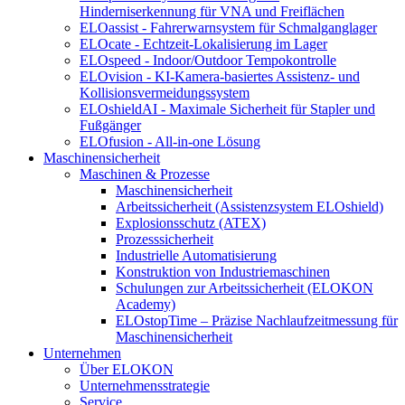
Hinderniserkennung für VNA und Freiflächen
ELOassist - Fahrerwarnsystem für Schmalganglager
ELOcate - Echtzeit-Lokalisierung im Lager
ELOspeed - Indoor/Outdoor Tempokontrolle
ELOvision - KI-Kamera-basiertes Assistenz- und
Kollisionsvermeidungssystem
ELOshieldAI - Maximale Sicherheit für Stapler und
Fußgänger
ELOfusion - All-in-one Lösung
Maschinensicherheit
Maschinen & Prozesse
Maschinensicherheit
Arbeitssicherheit (Assistenzsystem ELOshield)
Explosionsschutz (ATEX)
Prozesssicherheit
Industrielle Automatisierung
Konstruktion von Industriemaschinen
Schulungen zur Arbeitssicherheit (ELOKON
Academy)
ELOstopTime – Präzise Nachlaufzeitmessung für
Maschinensicherheit
Unternehmen
Über ELOKON
Unternehmensstrategie
Service