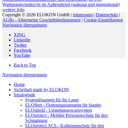
Wartungstechniker/in im Außendienst (national und international)
weitere Jobs
Copyright © 2026 ELOKON GmbH |
Impressum
|
Datenschutz
|
AGBs - Allgemeine Geschäftsbedingungen
|
Cookie-Einstellungen
Navigation überspringen
XING
LinkedIn
Twitter
Facebook
YouTube
Back to Top
Navigation überspringen
Home
Sicherheit made by ELOKON
Intralogistik
Systemlösungen für Ihr Lager
ELOfleet - Flottenmanagement für Stapler
ELOshield - Umgebungswarnsystem
ELOprotect - Mobiler Personenschutz für den
Schmalgang
ELOprotect ACS - Kollisionsschutz für den