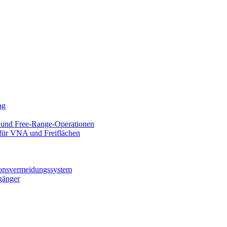
ng
 und Free-Range-Operationen
 für VNA und Freiflächen
ionsvermeidungssystem
gänger