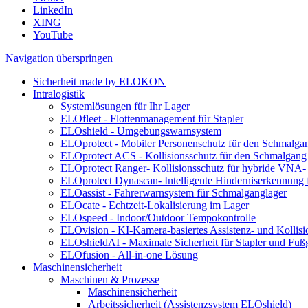
LinkedIn
XING
YouTube
Navigation überspringen
Sicherheit made by ELOKON
Intralogistik
Systemlösungen für Ihr Lager
ELOfleet - Flottenmanagement für Stapler
ELOshield - Umgebungswarnsystem
ELOprotect - Mobiler Personenschutz für den Schmalga
ELOprotect ACS - Kollisionsschutz für den Schmalgang
ELOprotect Ranger- Kollisionsschutz für hybride VNA-
ELOprotect Dynascan- Intelligente Hinderniserkennung
ELOassist - Fahrerwarnsystem für Schmalganglager
ELOcate - Echtzeit-Lokalisierung im Lager
ELOspeed - Indoor/Outdoor Tempokontrolle
ELOvision - KI-Kamera-basiertes Assistenz- und Kollis
ELOshieldAI - Maximale Sicherheit für Stapler und Fuß
ELOfusion - All-in-one Lösung
Maschinensicherheit
Maschinen & Prozesse
Maschinensicherheit
Arbeitssicherheit (Assistenzsystem ELOshield)