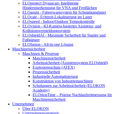
ELOprotect Dynascan- Intelligente
Hinderniserkennung für VNA und Freiflächen
ELOassist - Fahrerwarnsystem für Schmalganglager
ELOcate - Echtzeit-Lokalisierung im Lager
ELOspeed - Indoor/Outdoor Tempokontrolle
ELOvision - KI-Kamera-basiertes Assistenz- und
Kollisionsvermeidungssystem
ELOshieldAI - Maximale Sicherheit für Stapler und
Fußgänger
ELOfusion - All-in-one Lösung
Maschinensicherheit
Maschinen & Prozesse
Maschinensicherheit
Arbeitssicherheit (Assistenzsystem ELOshield)
Explosionsschutz (ATEX)
Prozesssicherheit
Industrielle Automatisierung
Konstruktion von Industriemaschinen
Schulungen zur Arbeitssicherheit (ELOKON
Academy)
ELOstopTime – Präzise Nachlaufzeitmessung für
Maschinensicherheit
Unternehmen
Über ELOKON
Unternehmensstrategie