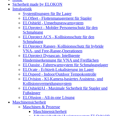
Sicherheit made by ELOKON
Intralogistik
Systemlösungen für Ihr Lager
ELOfleet - Flottenmanagement für Stapler
ELOshield - Umgebungswarnsystem
ELOprotect - Mobiler Personenschutz für den
Schmalgang
ELOprotect ACS - Kollisionsschutz für den
Schmalgang
ELOprotect Ranger- Kollisionsschutz für hybride
VNA- und Free-Range-Operationen
ELOprotect Dynascan- Intelligente
Hinderniserkennung für VNA und Freiflächen
ELOassist - Fahrerwarnsystem für Schmalganglager
ELOcate - Echtzeit-Lokalisierung im Lager
ELOspeed - Indoor/Outdoor Tempokontrolle
ELOvision - KI-Kamera-basiertes Assistenz- und
Kollisionsvermeidungssystem
ELOshieldAI - Maximale Sicherheit für Stapler und
Fußgänger
ELOfusion - All-in-one Lösung
Maschinensicherheit
Maschinen & Prozesse
Maschinensicherheit