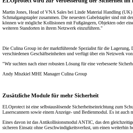
ELOprotect wird zur Verbesserung der Sicherheit im 
Martin Jones, Head of VNA Sales bei Linde Material Handling (UK) L
Schmalgangstapler zusammen. Die neuesten Gabelstapler sind mit dem
können wir mögliche Kollisionen mit Fußgängern, Objekten oder eine
weiteren Standorten in ihrem Netzwerk einzuführen."
Die Culina Group ist der marktführende Spezialist für die Lagerung, 
verschiedenen Geschäftseinheiten und verfügt über ein Netzwerk von
"Wir suchten nach einer robusten Lösung für eine verbesserte Sich
Andy Miszkiel
MHE Manager
Culina Group
Zusätzliche Module für mehr Sicherheit
ELOprotect ist eine selbstauslösende Sicherheitseinrichtung zum Sc
Laserscannern sowie einem Anzeige- und Bedienmodul. Es ist auch mit
Eines davon ist das Antikollisionsmodul ANTIC, das den gleichzeitige
sicheren Einsatz ohne Geschwindigkeitsverlust, um einen weiterhin