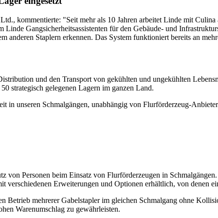
Lager eingesetzt
td., kommentierte: "Seit mehr als 10 Jahren arbeitet Linde mit Culina
 Linde Gangsicherheitsassistenten für den Gebäude- und Infrastruktur
m anderen Staplern erkennen. Das System funktioniert bereits an mehr
Distribution und den Transport von gekühlten und ungekühlten Lebensmit
 50 strategisch gelegenen Lagern im ganzen Land.
erheit in unseren Schmalgängen, unabhängig von Flurförderzeug-Anbie
hutz von Personen beim Einsatz von Flurförderzeugen in Schmalgängen. 
 verschiedenen Erweiterungen und Optionen erhältlich, von denen eini
n Betrieb mehrerer Gabelstapler im gleichen Schmalgang ohne Kollision
 hohen Warenumschlag zu gewährleisten.