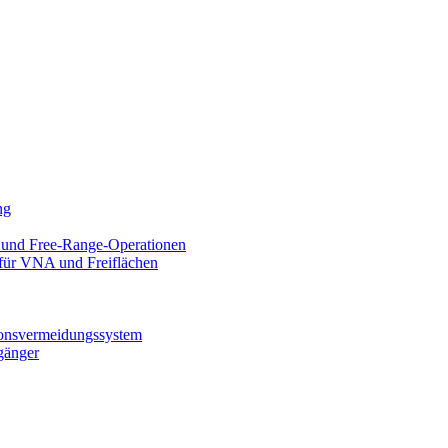
ng
 und Free-Range-Operationen
 für VNA und Freiflächen
ionsvermeidungssystem
gänger