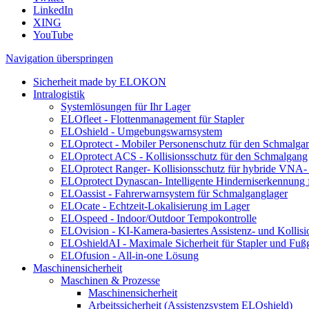
LinkedIn
XING
YouTube
Navigation überspringen
Sicherheit made by ELOKON
Intralogistik
Systemlösungen für Ihr Lager
ELOfleet - Flottenmanagement für Stapler
ELOshield - Umgebungswarnsystem
ELOprotect - Mobiler Personenschutz für den Schmalga
ELOprotect ACS - Kollisionsschutz für den Schmalgang
ELOprotect Ranger- Kollisionsschutz für hybride VNA-
ELOprotect Dynascan- Intelligente Hinderniserkennung
ELOassist - Fahrerwarnsystem für Schmalganglager
ELOcate - Echtzeit-Lokalisierung im Lager
ELOspeed - Indoor/Outdoor Tempokontrolle
ELOvision - KI-Kamera-basiertes Assistenz- und Kollis
ELOshieldAI - Maximale Sicherheit für Stapler und Fuß
ELOfusion - All-in-one Lösung
Maschinensicherheit
Maschinen & Prozesse
Maschinensicherheit
Arbeitssicherheit (Assistenzsystem ELOshield)