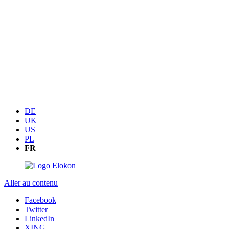
DE
UK
US
PL
FR
Aller au contenu
Facebook
Twitter
LinkedIn
XING