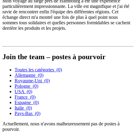
Mon voyage au siège près de Hambourg a été une expérience
particulièrement impressionnante. La ville est magnifique et j'ai été
ravie de rencontrer enfin l'équipe des différentes régions. Cet
échange direct m'a montré une fois de plus à quel point nous
sommes tous solidaires et quelles personnes formidables se cachent
derrière les produits et les projets.
Join the team – postes à pourvoir
Toutes les catégories
(0)
Allemagne
(0)
Royaume-Uni
(0)
Pologne
(0)
USA
(0)
France
(0)
Espagne
(0)
Italie
(0)
Pays-Bas
(0)
Actuellement, nous n'avons malheureusement pas de postes à
pourvoir.