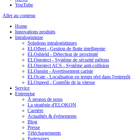
YouTube
Aller au contenu
Home
Innovations produits
Intralogistique
Solutions intralogistiques
ELOfleet - Gestion de flotte intelligente
ELOshield - Détection de proximité
ELOprotect - Système de sécurité piétons
ELOprotect ACS - Système anti-collision
ELOassist - Avertissement cariste
ELOcate - Localisation en temps réel dans l'entrepôt
ELOspeed - Contrôle de la vitesse
Service
Entreprise
À propos de nous
La stratégie d'ELOKON
Carrière
Actualités & événements
Blog
Presse
Téléchargements
Partenaires