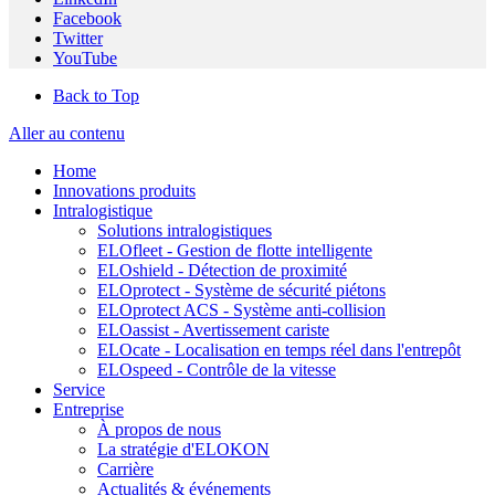
Facebook
Twitter
YouTube
Back to Top
Aller au contenu
Home
Innovations produits
Intralogistique
Solutions intralogistiques
ELOfleet - Gestion de flotte intelligente
ELOshield - Détection de proximité
ELOprotect - Système de sécurité piétons
ELOprotect ACS - Système anti-collision
ELOassist - Avertissement cariste
ELOcate - Localisation en temps réel dans l'entrepôt
ELOspeed - Contrôle de la vitesse
Service
Entreprise
À propos de nous
La stratégie d'ELOKON
Carrière
Actualités & événements