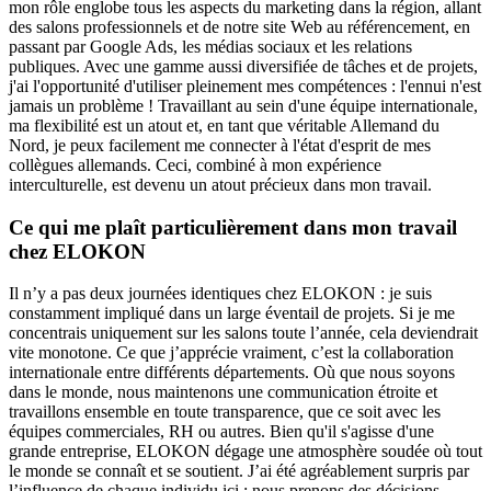
mon rôle englobe tous les aspects du marketing dans la région, allant
des salons professionnels et de notre site Web au référencement, en
passant par Google Ads, les médias sociaux et les relations
publiques. Avec une gamme aussi diversifiée de tâches et de projets,
j'ai l'opportunité d'utiliser pleinement mes compétences : l'ennui n'est
jamais un problème ! Travaillant au sein d'une équipe internationale,
ma flexibilité est un atout et, en tant que véritable Allemand du
Nord, je peux facilement me connecter à l'état d'esprit de mes
collègues allemands. Ceci, combiné à mon expérience
interculturelle, est devenu un atout précieux dans mon travail.
Ce qui me plaît particulièrement dans mon travail
chez ELOKON
Il n’y a pas deux journées identiques chez ELOKON : je suis
constamment impliqué dans un large éventail de projets. Si je me
concentrais uniquement sur les salons toute l’année, cela deviendrait
vite monotone. Ce que j’apprécie vraiment, c’est la collaboration
internationale entre différents départements. Où que nous soyons
dans le monde, nous maintenons une communication étroite et
travaillons ensemble en toute transparence, que ce soit avec les
équipes commerciales, RH ou autres. Bien qu'il s'agisse d'une
grande entreprise, ELOKON dégage une atmosphère soudée où tout
le monde se connaît et se soutient. J’ai été agréablement surpris par
l’influence de chaque individu ici : nous prenons des décisions